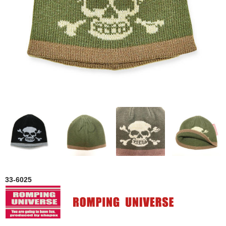
ＨＯＭＥ
33-6025