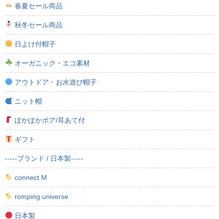
春夏セール商品
秋冬セール商品
日よけ付帽子
オーガニック・エコ素材
アウトドア・お水遊び帽子
ニット帽
ぽかぽかボア/耳あて付
ギフト
-----ブランド / 日本製-----
connect M
romping universe
日本製