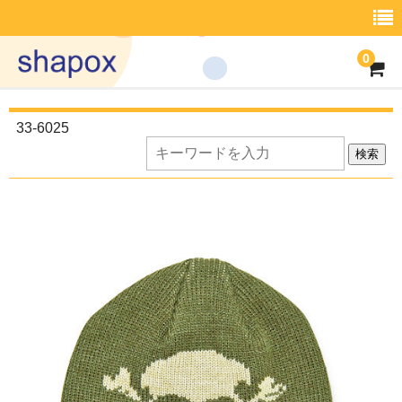
0
商品一覧
33-6025
what’s shapox
検索
Shop List
取引案内
会社概要
ｲﾝﾌｫﾒｰｼｮﾝ
お問い合わせ
商品一覧