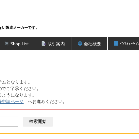
ない製造メーカーです。
Shop List
取引案内
会社概要
ｲﾝﾌｫﾒｰｼｮ
テムとなります。
のでご了承ください。
るようになります。
録申請ページ
へお進みください。