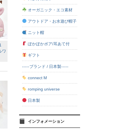
オーガニック・エコ素材
アウトドア・お水遊び帽子
ニット帽
ぽかぽかボア/耳あて付
01
ルワ
ギフト
-----ブランド / 日本製-----
）
connect M
romping universe
日本製
インフォメーション