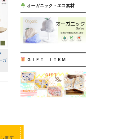
オーガニック・エコ素材
07
ＧＩＦＴ ＩＴＥＭ
ーガ
）