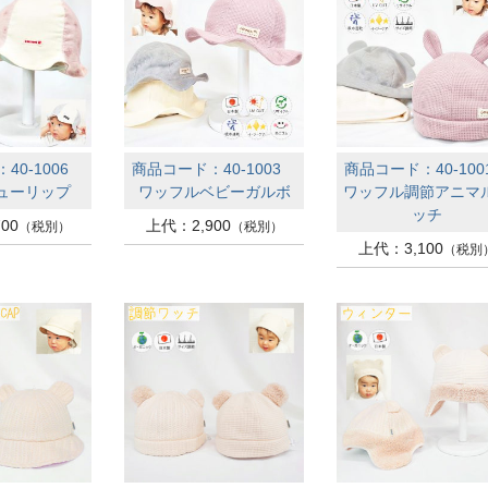
40-1006
商品コード：40-1003
商品コード：40-10
ューリップ
ワッフルベビーガルボ
ワッフル調節アニマ
ッチ
00
上代：2,900
（税別）
（税別）
上代：3,100
（税別