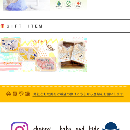
ＧＩＦＴ ＩＴＥＭ