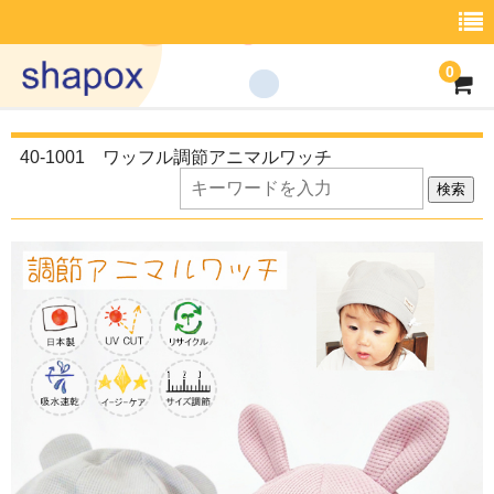
0
商品一覧
40-1001 ワッフル調節アニマルワッチ
what’s shapox
検索
Shop List
取引案内
会社概要
ｲﾝﾌｫﾒｰｼｮﾝ
お問い合わせ
商品一覧