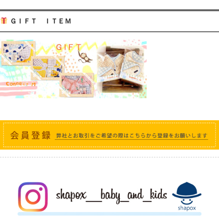
ＧＩＦＴ ＩＴＥＭ