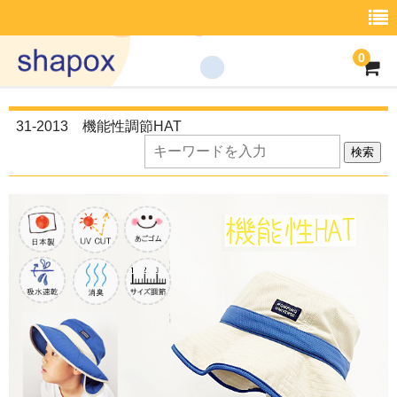
0
商品一覧
31-2013 機能性調節HAT
what’s shapox
検索
Shop List
取引案内
会社概要
ｲﾝﾌｫﾒｰｼｮﾝ
お問い合わせ
商品一覧