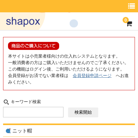
0
商品一覧
what’s shapox
本サイトは小売業者様向けの仕入れシステムとなります。
一般消費者の方はご購入いただけませんのでご了承ください。
Shop List
この機能はログイン後、ご利用いただけるようになります。
会員登録がお済でない業者様は
会員登録申請ページ
へお進
取引案内
みください。
会社概要
キーワード検索
ｲﾝﾌｫﾒｰｼｮﾝ
お問い合わせ
商品一覧
ニット帽